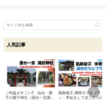
人気記事
ご利益がすごい⁉ 仙台・愛
葛飾柴又 満喫モデルプラ
子の愛子神社（国分一宮諏訪
ン：早起きして楽しむ1日コ
神社）で願掛けルーティン始
ース！