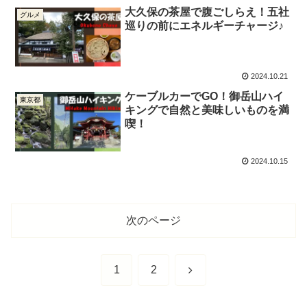
大久保の茶屋で腹ごしらえ！五社
グルメ
巡りの前にエネルギーチャージ♪
2024.10.21
ケーブルカーでGO！御岳山ハイ
東京都
キングで自然と美味しいものを満
喫！
2024.10.15
次のページ
次
1
2
へ