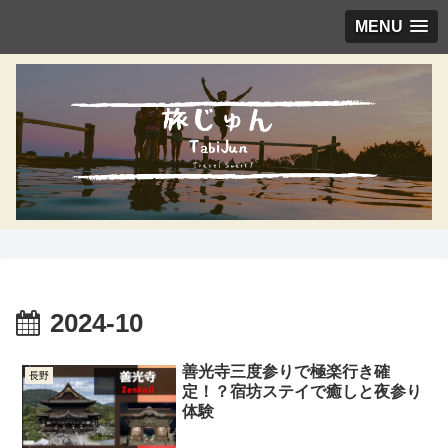
MENU
2024-10
善光寺三度参りで極楽行き確
長野
定！？宿坊ステイで癒しと夜参り
体験