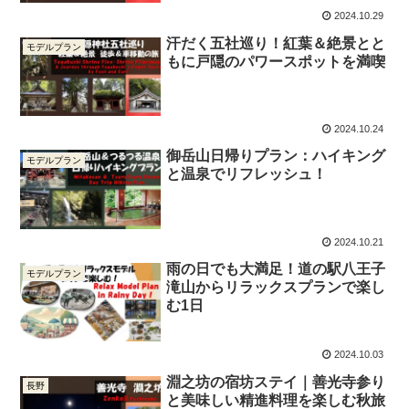
2024.10.29
汗だく五社巡り！紅葉＆絶景とと
モデルプラン
もに戸隠のパワースポットを満喫
2024.10.24
御岳山日帰りプラン：ハイキング
モデルプラン
と温泉でリフレッシュ！
2024.10.21
雨の日でも大満足！道の駅八王子
モデルプラン
滝山からリラックスプランで楽し
む1日
2024.10.03
淵之坊の宿坊ステイ｜善光寺参り
長野
と美味しい精進料理を楽しむ秋旅