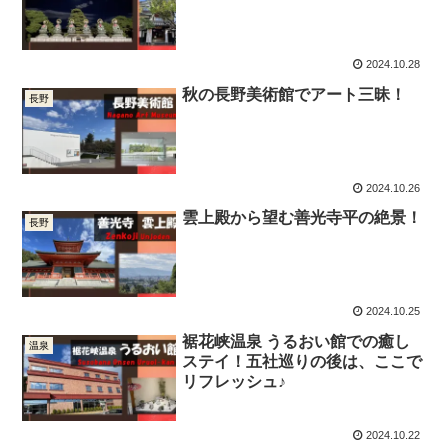
2024.10.28
秋の長野美術館でアート三昧！
長野
2024.10.26
雲上殿から望む善光寺平の絶景！
長野
2024.10.25
裾花峡温泉 うるおい館での癒し
温泉
ステイ！五社巡りの後は、ここで
リフレッシュ♪
2024.10.22