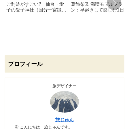
ご利益がすごい⁉ 仙台・愛
葛飾柴又 満喫モデルプラ
子の愛子神社（国分一宮諏訪
ン：早起きして楽しむ1日コ
神社）で願掛けルーティン始
ース！
めました🍒
プロフィール
旅デザイナー
旅じゅん
🌸 こんにちは！旅じゅんです。