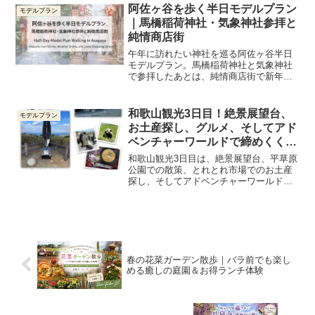
阿佐ヶ谷を歩く半日モデルプラン
モデルプラン
｜馬橋稲荷神社・気象神社参拝と
純情商店街
午年に訪れたい神社を巡る阿佐ヶ谷半日
モデルプラン。馬橋稲荷神社と気象神社
で参拝したあとは、純情商店街で新年会
とカフェタイム。徒歩ルートと所要時間
つきで紹介します。
和歌山観光3日目！絶景展望台、
モデルプラン
お土産探し、グルメ、そしてアド
ベンチャーワールドで締めくくる
一日
和歌山観光3日目は、絶景展望台、平草原
公園での散策、とれとれ市場でのお土産
探し、そしてアドベンチャーワールドと
盛りだくさんの一日！地元の魅力とおす
すめグルメ情報も満載のモデルプラン
春の花菜ガーデン散歩｜バラ前でも楽し
める癒しの庭園＆お得ランチ体験