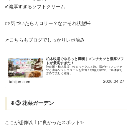
✔濃厚すぎるソフトクリーム
👉気づいたらカロリー？なにそれ状態🤣
📌こちらもブログでしっかりレポ済み
柏木牧場でゆるっと満喫｜メンチカツと濃厚ソフ
トが最高すぎた！
神奈川・柏木牧場でゆるっとグルメ旅。揚げたてメンチカ
ツと濃厚ソフトクリームを実食！牧場見学のリアル体験も
含めて楽しく紹介。
2026.04.27
tabijun.com
🌷③ 花菜ガーデン
ここが想像以上に良かったスポット✨