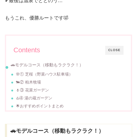
✔最後は温泉でととのう…
もうこれ、優勝ルートです🤣
Contents
CLOSE
🚗モデルコース（移動もラクラク！）
🌸① 芝桜（野菜ハウス駐車場）
🐄② 柏木牧場
🌷③ 花菜ガーデン
♨️④ 湯の蔵ガーデン
🌟おすすめポイントまとめ
🚗モデルコース（移動もラクラク！）