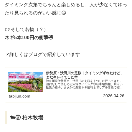
タイミング次第でちゃんと楽しめるし、人が少なくてゆっ
たり見られるのがいい感じ😊
👉そして名物（？）
ネギ5本100円の衝撃🤣
📌詳しくはブログで紹介しています
伊勢原・渋田川の芝桜｜タイミングずれたけど、
まだキレイでした🌸
神奈川県伊勢原市・渋田川の芝桜をまつりに行ってきた。
混雑なしで楽しめる穴場タイミングや駐車場情報、川沿い
散策の様子、まさかの激安ネギ情報までリアル体験で紹
介！
2026.04.26
tabijun.com
🐄② 柏木牧場