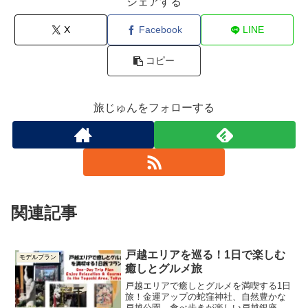
シェアする
X
Facebook
LINE
コピー
旅じゅんをフォローする
関連記事
戸越エリアを巡る！1日で楽しむ
モデルプラン
癒しとグルメ旅
戸越エリアで癒しとグルメを満喫する1日
旅！金運アップの蛇窪神社、自然豊かな
戸越公園、食べ歩きが楽しい戸越銀座商