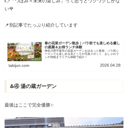
👉「つぼみ＝未来の楽しみ」って思うとワクワクしかな
い🌹
📌別記事でたっぷり紹介しています
春の花菜ガーデン散歩｜バラ前でも楽しめる癒し
の庭園＆お得ランチ体験
神奈川県平塚市の花菜ガーデンをゆるっと散策。バラ前シ
ーズンでも楽しめる見どころや写真スポット、おしゃれラ
ンチ情報までリアル体験で紹介！
2026.04.28
tabijun.com
♨️④ 湯の蔵ガーデン
最後はここで完全優勝✨