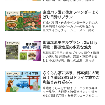
店街、そして黒湯が名物の戸越銀座温泉
まで見どころ満載。徒歩で楽しめる充実
プランをご紹介！
京成バラ園と佐倉ラベンダーよく
モデルプラン
ばり日帰りプラン
京成バラ園・佐倉ラベンダーランドの絶
景を満喫！石窯ベーカリーの朝食から、
巨大スイカとチャーシューメン、締めは
天然温泉ですっきりリラックス。千葉の
魅力をぎゅぎゅっと詰めた1日旅♪
那須塩原モデルプラン：2日目も
モデルプラン
満喫！那須塩原の多彩な魅力
那須塩原2日目の観光プランを紹介！塩原
もの語り館で朝散歩、渓流と草団子を楽
しむ小太郎が渕、癒しの足湯「湯っ歩の
里」まで充実の内容。自然とグルメを存
分に満喫！
さくらんぼに温泉、日本酒に大観
モデルプラン
音！？仙台2泊3日ドライブ旅でご
利益まみれ🍒♨️🍶
路地さくらんぼに始まり、ニッカウヰス
キー見学、大観音＆秋保神社まで！仙台
を2泊3日で満喫するモデルコースをご紹
介。各スポットの旅じゅんブログリンク
付きで、旅の計画にもそのまま使えます♪