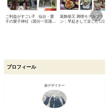
ご利益がすごい⁉ 仙台・愛
葛飾柴又 満喫モデルプラ
子の愛子神社（国分一宮諏訪
ン：早起きして楽しむ1日コ
神社）で願掛けルーティン始
ース！
めました🍒
プロフィール
旅デザイナー