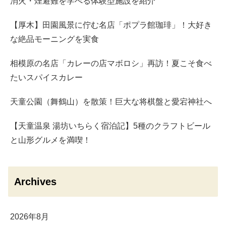
消火・煙避難を学べる体験型施設を紹介
【厚木】田園風景に佇む名店「ポプラ館珈琲」！大好き
な絶品モーニングを実食
相模原の名店「カレーの店マボロシ」再訪！夏こそ食べ
たいスパイスカレー
天童公園（舞鶴山）を散策！巨大な将棋盤と愛宕神社へ
【天童温泉 湯坊いちらく宿泊記】5種のクラフトビール
と山形グルメを満喫！
Archives
2026年8月