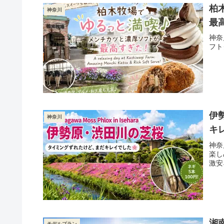
柏
神奈川
最
神奈
フト
伊
神奈川
キ
神奈
楽し
激安
湘
モデルプラン