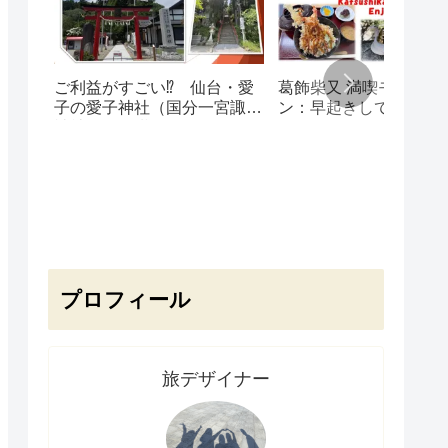
ご利益がすごい⁉ 仙台・愛
葛飾柴又 満喫モデルプ
子の愛子神社（国分一宮諏訪
ン：早起きして楽しむ
神社）で願掛けルーティン始
ース！
めました🍒
プロフィール
旅デザイナー