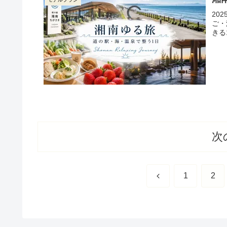
20
ご・
きる
次
前
1
2
へ