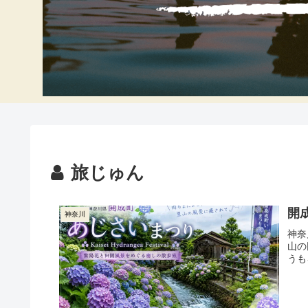
旅じゅん
開
神奈川
神奈
山の
うも