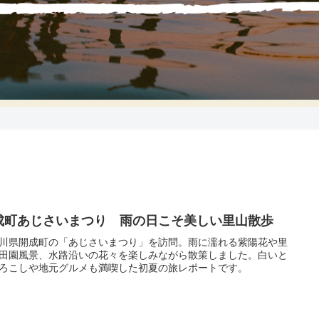
成町あじさいまつり 雨の日こそ美しい里山散歩
川県開成町の「あじさいまつり」を訪問。雨に濡れる紫陽花や里
田園風景、水路沿いの花々を楽しみながら散策しました。白いと
ろこしや地元グルメも満喫した初夏の旅レポートです。