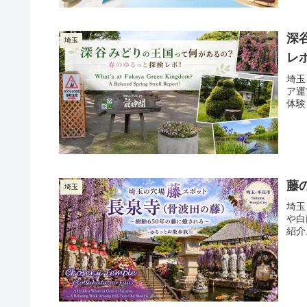
深
埼玉
レ
埼玉
ア運
体験
藤
埼玉
埼玉
や白
紹介