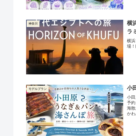
横
神奈川
ラ
横浜
場！
小
モデルプラン
小田
予約
海散
かわ