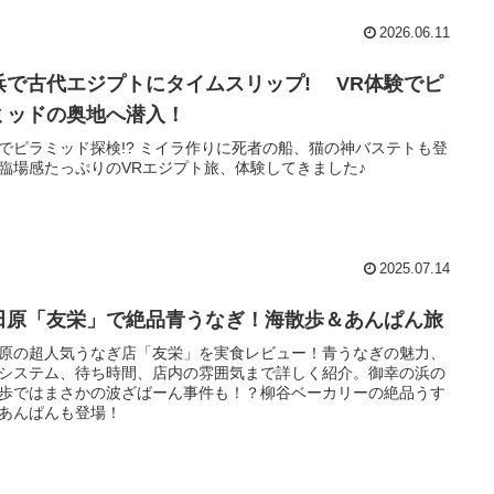
2026.06.11
浜で古代エジプトにタイムスリップ! VR体験でピ
ミッドの奥地へ潜入！
でピラミッド探検!? ミイラ作りに死者の船、猫の神バステトも登
臨場感たっぷりのVRエジプト旅、体験してきました♪
2025.07.14
田原「友栄」で絶品青うなぎ！海散歩＆あんぱん旅
原の超人気うなぎ店「友栄」を実食レビュー！青うなぎの魅力、
システム、待ち時間、店内の雰囲気まで詳しく紹介。御幸の浜の
歩ではまさかの波ざばーん事件も！？柳谷ベーカリーの絶品うす
あんぱんも登場！