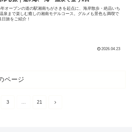
25年オープンの道の駅湘南ちがさきを起点に、海岸散歩・絶品いち
温泉まで楽しむ癒しの湘南モデルコース。グルメも景色も満喫で
1日旅をご紹介！
2026.04.23
のページ
次
3
…
21
へ