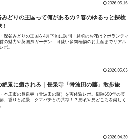
2026.05.16
谷みどりの王国って何があるの？春のゆるっと探検
ポ！
・深谷みどりの王国を4月下旬に訪問！見頃のお花は？ボランティ
営の魅力や英国風ガーデン、可愛い多肉植物のお土産までリアル
レポ。
2026.05.03
の絶景に癒される｜長泉寺「骨波田の藤」散歩旅
・本庄市の長泉寺（骨波田の藤）を実体験レポ。樹齢650年の藤
藤、香りと絶景、クマバチとの共存！？見頃や見どころを楽しく
。
2026.04.30