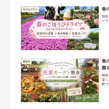
春
モデルプラン
神奈
ーデ
春
神奈川
園
神奈
楽し
験で